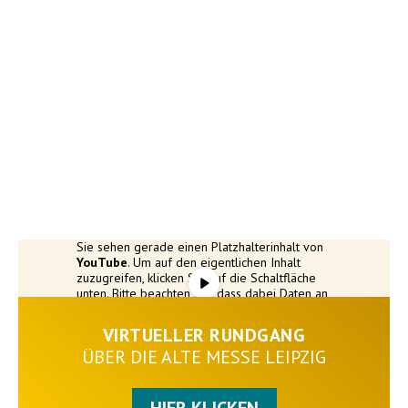
Sie sehen gerade einen Platzhalterinhalt von
YouTube
. Um auf den eigentlichen Inhalt
zuzugreifen, klicken Sie auf die Schaltfläche
unten. Bitte beachten Sie, dass dabei Daten an
Drittanbieter weitergegeben werden.
Mehr Informationen
VIRTUELLER RUNDGANG
ÜBER DIE ALTE MESSE LEIPZIG
Inhalt entsperren
Erforderlichen Service